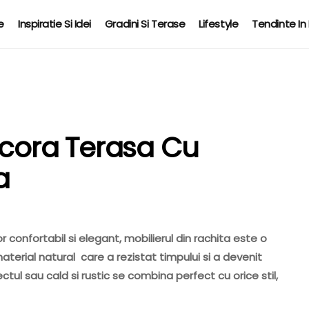
e
Inspiratie Si Idei
Gradini Si Terase
Lifestyle
Tendinte In 
ecora Terasa Cu
a
 confortabil si elegant, mobilierul din rachita este o
terial natural care a rezistat timpului si a devenit
pectul sau cald si rustic se combina perfect cu orice stil,