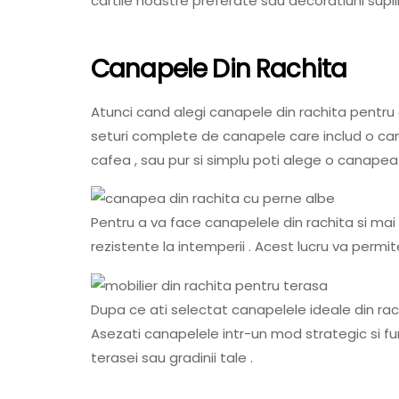
cartile noastre preferate sau decoratiuni supl
Canapele Din Rachita
Atunci cand alegi canapele din rachita pentru c
seturi complete de canapele care includ o ca
cafea , sau pur si simplu poti alege o canapea 
Pentru a va face canapelele din rachita si mai 
rezistente la intemperii . Acest lucru va permi
Dupa ce ati selectat canapelele ideale din rach
Asezati canapelele intr-un mod strategic si fun
terasei sau gradinii tale .