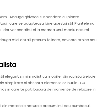
 boem . Adauga ghivece suspendate cu plante
tusi , care se adapteaza bine acestui stil. Plantele nu
dar vor contribui si la crearea unui mediu natural.
dauga mici detalii precum felinare, covoare etnice sau
alista
il elegant si minimalist cu mobilier din rachita trebuie
in simplitate si absenta elementelor inutile . Cu
onios in care te poti bucura de momente de relaxare in
i din materiale naturale precum inul sau bumbacul .