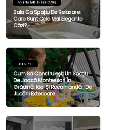
AMENAJARI INTERIOARE
Baia Ca Spațiu De Relaxare:
Care Sunt Cele Mai Elegante
Căzi?
LIFESTYLE
Cum Să Construiești Un Spațiu
De Joacă Montessori În
Grădină: Idei Și Recomandări De
Jucării Exterioare