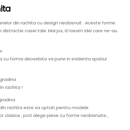
ita
unelor din rachita cu design neobisnuit . Aceste forme
distractie casei tale. Mai jos, iti lasam idei care ne-au
ra cu forma deosebita va pune in evidenta spatiul
n rachita !
din rachita este sa optati pentru modele
lor clasice , poti alege piese cu forme neobisnuite ,