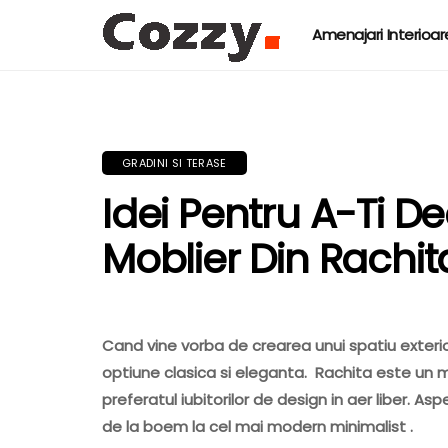
Amenajari Interioar
GRADINI SI TERASE
Idei Pentru A-Ti D
Moblier Din Rachit
Cand vine vorba de crearea unui spatiu exterior
optiune clasica si eleganta. Rachita este un ma
preferatul iubitorilor de design in aer liber. As
de la boem la cel mai modern minimalist .