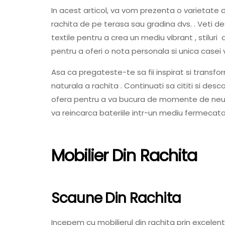
In acest articol, va vom prezenta o varietate 
rachita de pe terasa sau gradina dvs. . Veti d
textile pentru a crea un mediu vibrant , stilur
pentru a oferi o nota personala si unica casei 
Asa ca pregateste-te sa fii inspirat si transf
naturala a rachita . Continuati sa cititi si desco
ofera pentru a va bucura de momente de neuit
va reincarca bateriile intr-un mediu fermecat
Mobilier Din Rachita
Scaune Din Rachita
Incepem cu mobilierul din rachita prin excelenta