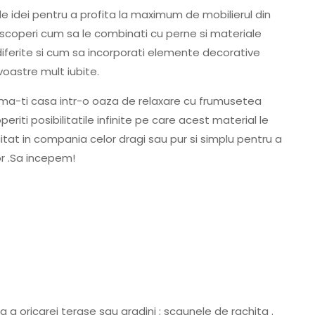
de idei pentru a profita la maximum de mobilierul din
escoperi cum sa le combinati cu perne si materiale
i diferite si cum sa incorporati elemente decorative
voastre mult iubite.
orma-ti casa intr-o oaza de relaxare cu frumusetea
periti posibilitatile infinite pe care acest material le
at in compania celor dragi sau pur si simplu pentru a
or .Sa incepem!
 a oricarei terase sau gradini ; scaunele de rachita .