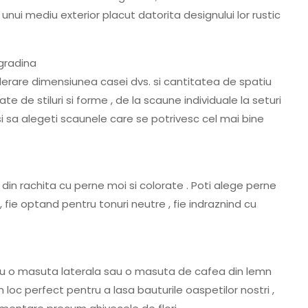
ui mediu exterior placut datorita designului lor rustic
iderare dimensiunea casei dvs. si cantitatea de spatiu
ate de stiluri si forme , de la scaune individuale la seturi
si sa alegeti scaunele care se potrivesc cel mai bine
in rachita cu perne moi si colorate . Poti alege perne
, fie optand pentru tonuri neutre , fie indraznind cu
 cu o masuta laterala sau o masuta de cafea din lemn
n loc perfect pentru a lasa bauturile oaspetilor nostri ,