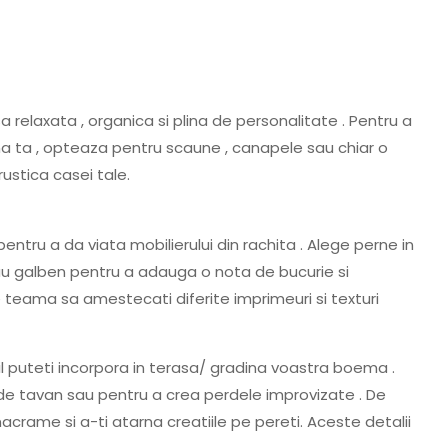
relaxata , organica si plina de personalitate . Pentru a
 ta , opteaza pentru scaune , canapele sau chiar o
stica casei tale.
 pentru a da viata mobilierului din rachita . Alege perne in
sau galben pentru a adauga o nota de bucurie si
e teama sa amestecati diferite imprimeuri si texturi
il puteti incorpora in terasa/ gradina voastra boema .
e de tavan sau pentru a crea perdele improvizate . De
crame si a-ti atarna creatiile pe pereti. Aceste detalii