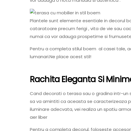
vor adauga o nota manuala si autentica .
Plantele sunt elemente esentiale in decorul
cataratoare precum ferigi , vita de vie sau cac
numai ca vor adauga prospetime si frumusete , 
Pentru a completa stilul boem al casei tale, a
lumanari.Ne place acest stil!
Rachita Eleganta Si Minim
Cand decorati o terasa sau o gradina intr-un st
sa va amintiti ca aceasta se caracterizeaza pr
iluminare adecvata, vei realiza un spatiu arm
aer liber
Pentru a completa decorul, foloseste accesori