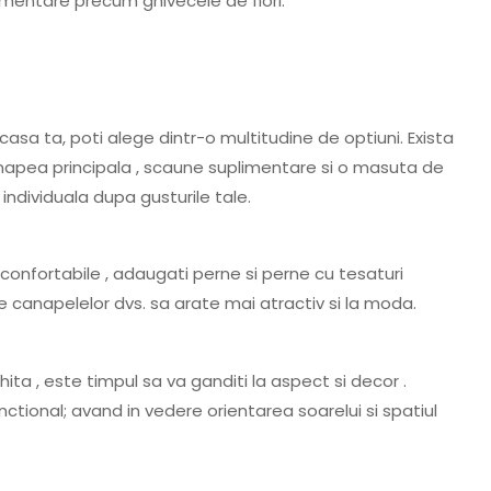
imentare precum ghivecele de flori.
asa ta, poti alege dintr-o multitudine de optiuni. Exista
napea principala , scaune suplimentare si o masuta de
individuala dupa gusturile tale.
confortabile , adaugati perne si perne cu tesaturi
te canapelelor dvs. sa arate mai atractiv si la moda.
ita , este timpul sa va ganditi la aspect si decor .
ctional; avand in vedere orientarea soarelui si spatiul