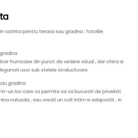
ta
in rachita pentru terasa sau gradina : fotoliile
ar frumoase din punct de vedere vizual , dar ofera si
eganati usor sub stelele stralucitoare.
tr-un loc care va permite sa va bucurati de privelisti
na naturala , sau creati un colt intim si adapostit . In