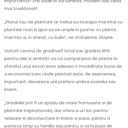
importanta? Vrei sadiri in stil luminos, modern sau ceva
mai traditional?
„Planul tau de plantare ar trebui sa inceapa mai intai cu
plantele mari si apoi sa se umple in jurul lor cu plante
mai mici si, in sfarsit, cu bulbi”, ne sfatuieste Jilayne.
Vizitati centrul de gradinarit local sau gradina RHS
pentru idei si amintiti-va ca cumpararea de plante la
sfarsitul unui sezon este adesea o modalitate buna de
a economisi bani. Unde plantati este, de asemenea,
important, deoarece unii prefera umbra soarelui sau
invers.
„Gradinile pot fi un spatiu de mare frumusete si de
plantare inspirationala, dar ofera si un loc pentru
relaxare si deconectare in liniste si pace, pentru a
petrece timp cu familia sau pentru a va bucura de