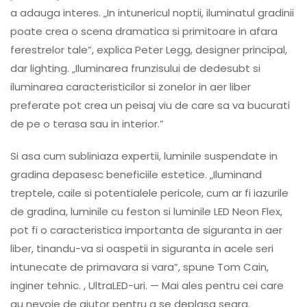
a adauga interes. „In intunericul noptii, iluminatul gradinii
poate crea o scena dramatica si primitoare in afara
ferestrelor tale”, explica Peter Legg, designer principal,
dar lighting. „Iluminarea frunzisului de dedesubt si
iluminarea caracteristicilor si zonelor in aer liber
preferate pot crea un peisaj viu de care sa va bucurati
de pe o terasa sau in interior.”
Si asa cum subliniaza expertii, luminile suspendate in
gradina depasesc beneficiile estetice. „Iluminand
treptele, caile si potentialele pericole, cum ar fi iazurile
de gradina, luminile cu feston si luminile LED Neon Flex,
pot fi o caracteristica importanta de siguranta in aer
liber, tinandu-va si oaspetii in siguranta in acele seri
intunecate de primavara si vara”, spune Tom Cain,
inginer tehnic. , UltraLED-uri. — Mai ales pentru cei care
au nevoie de ajutor pentru a se deplasa seara.