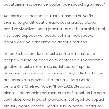
bucatarie in ea, ceea ce poate face spatiul aglomerat.’
Aceasta este partea distractiva, asa ca nu va fie
teama sa ganditi atat creativ, cat si practic atunci
cand va vizualizati noua gradina. Este util sa stabiliti mai
intai care aspecte vor ocupa cel mai mult spatiu,
inainte de a va concentra pe detaliile mai fine.
„A face o lista de dorinte este un loc minunat de a
incepe si a lasa jos ceea ce ti-ar placea cu adevarat in
gradina ta este extrem de satisfacator!” spune
designerul profesionist de gradina Jilayne Rickards, care
proiecteaza in prezent The Fauna & Flora Garden
pentru RHS Chelsea Flower Show 2023. „Separati
plantele de articole mai mari, cum ar fi mobilierul, o sera
sau foisor, apoi impartiti plantele in categorii de copaci,
arbusti, plante perene. , ierburi si bulbi pentru a facilita