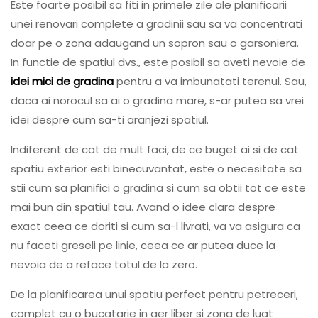
Este foarte posibil sa fiti in primele zile ale planificarii
unei renovari complete a gradinii sau sa va concentrati
doar pe o zona adaugand un sopron sau o garsoniera.
In functie de spatiul dvs., este posibil sa aveti nevoie de
idei mici de gradina
pentru a va imbunatati terenul. Sau,
daca ai norocul sa ai o gradina mare, s-ar putea sa vrei
idei despre cum sa-ti aranjezi spatiul.
Indiferent de cat de mult faci, de ce buget ai si de cat
spatiu exterior esti binecuvantat, este o necesitate sa
stii cum sa planifici o gradina si cum sa obtii tot ce este
mai bun din spatiul tau. Avand o idee clara despre
exact ceea ce doriti si cum sa-l livrati, va va asigura ca
nu faceti greseli pe linie, ceea ce ar putea duce la
nevoia de a reface totul de la zero.
De la planificarea unui spatiu perfect pentru petreceri,
complet cu o bucatarie in aer liber si zona de luat