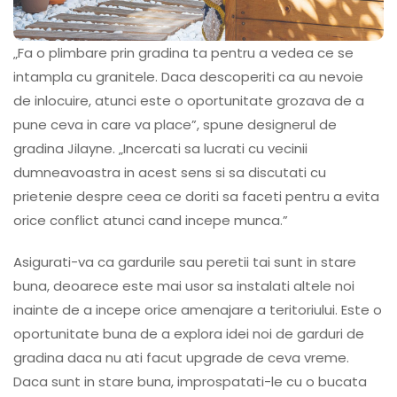
„Fa o plimbare prin gradina ta pentru a vedea ce se
intampla cu granitele. Daca descoperiti ca au nevoie
de inlocuire, atunci este o oportunitate grozava de a
pune ceva in care va place”, spune designerul de
gradina Jilayne. „Incercati sa lucrati cu vecinii
dumneavoastra in acest sens si sa discutati cu
prietenie despre ceea ce doriti sa faceti pentru a evita
orice conflict atunci cand incepe munca.”
Asigurati-va ca gardurile sau peretii tai sunt in stare
buna, deoarece este mai usor sa instalati altele noi
inainte de a incepe orice amenajare a teritoriului. Este o
oportunitate buna de a explora idei noi de garduri de
gradina daca nu ati facut upgrade de ceva vreme.
Daca sunt in stare buna, improspatati-le cu o bucata