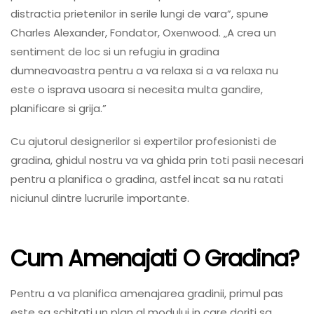
distractia prietenilor in serile lungi de vara”, spune
Charles Alexander, Fondator, Oxenwood. „A crea un
sentiment de loc si un refugiu in gradina
dumneavoastra pentru a va relaxa si a va relaxa nu
este o isprava usoara si necesita multa gandire,
planificare si grija.”
Cu ajutorul designerilor si expertilor profesionisti de
gradina, ghidul nostru va va ghida prin toti pasii necesari
pentru a planifica o gradina, astfel incat sa nu ratati
niciunul dintre lucrurile importante.
Cum Amenajati O Gradina?
Pentru a va planifica amenajarea gradinii, primul pas
este sa schitati un plan al modului in care doriti sa