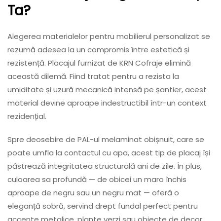
Ta?
Alegerea materialelor pentru mobilierul personalizat se
rezumă adesea la un compromis între estetică și
rezistență. Placajul furnizat de KRN Cofraje elimină
această dilemă. Fiind tratat pentru a rezista la
umiditate și uzură mecanică intensă pe șantier, acest
material devine aproape indestructibil într-un context
rezidențial.
Spre deosebire de PAL-ul melaminat obișnuit, care se
poate umfla la contactul cu apa, acest tip de placaj își
păstrează integritatea structurală ani de zile. În plus,
culoarea sa profundă — de obicei un maro închis
aproape de negru sau un negru mat — oferă o
eleganță sobră, servind drept fundal perfect pentru
accente metalice, plante verzi sau obiecte de decor