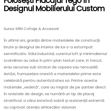
Folosești Placajul Tego În
Designul Mobilierului Custom
Sursa: KRN Cofraje & Accesorii
În ultimii ani, granița dintre materialele de construcții
brute și designul de interior de lux s-a estompat
semnificativ. Stilul industrial, curentul loft și minimalismul
scandinav au adus în prim-plan texturi care, în trecut,
erau ascunse sub straturi de vopsea sau tencuială.
Astăzi, frumusețea onestă a materialelor prime este
celebrată pentru autenticitatea sa. Printre aceste
materiale „vedetă”, care au migrat de pe șantier direct
în revistele de design, se numără un tip de placaj
stratificat a cărui estetică sobră și rezistență extremă
au captivat atenția arhitecților vizionari.