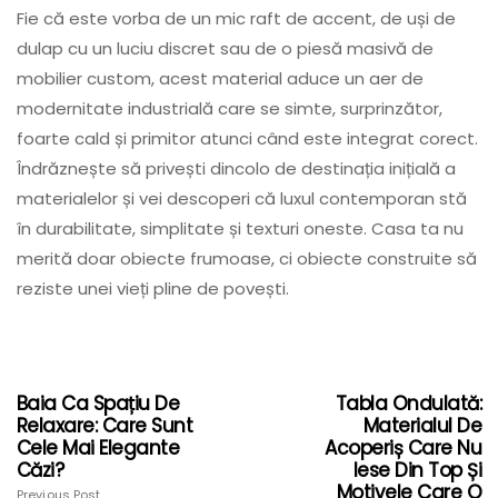
Fie că este vorba de un mic raft de accent, de uși de
dulap cu un luciu discret sau de o piesă masivă de
mobilier custom, acest material aduce un aer de
modernitate industrială care se simte, surprinzător,
foarte cald și primitor atunci când este integrat corect.
Îndrăznește să privești dincolo de destinația inițială a
materialelor și vei descoperi că luxul contemporan stă
în durabilitate, simplitate și texturi oneste. Casa ta nu
merită doar obiecte frumoase, ci obiecte construite să
reziste unei vieți pline de povești.
Baia Ca Spațiu De
Tabla Ondulată:
Relaxare: Care Sunt
Materialul De
Cele Mai Elegante
Acoperiș Care Nu
Căzi?
Iese Din Top Și
Motivele Care O
Previous Post