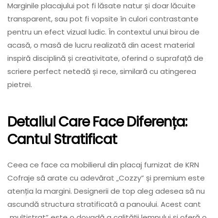
Marginile placajului pot fi lăsate natur și doar lăcuite
transparent, sau pot fi vopsite în culori contrastante
pentru un efect vizual ludic. În contextul unui birou de
acasă, o masă de lucru realizată din acest material
inspiră disciplină și creativitate, oferind o suprafață de
scriere perfect netedă și rece, similară cu atingerea
pietrei.
Detaliul Care Face Diferența:
Cantul Stratificat
Ceea ce face ca mobilierul din placaj furnizat de KRN
Cofraje să arate cu adevărat „Cozzy” și premium este
atenția la margini. Designerii de top aleg adesea să nu
ascundă structura stratificată a panoului. Acest cant
„multistrat” este o dovadă a calității lemnului și oferă o