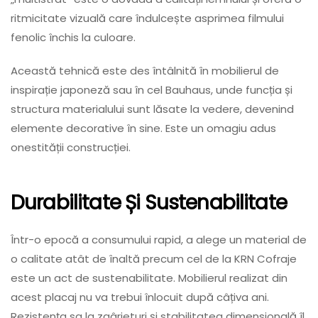
ritmicitate vizuală care îndulcește asprimea filmului
fenolic închis la culoare.
Această tehnică este des întâlnită în mobilierul de
inspirație japoneză sau în cel Bauhaus, unde funcția și
structura materialului sunt lăsate la vedere, devenind
elemente decorative în sine. Este un omagiu adus
onestității construcției.
Durabilitate Și Sustenabilitate
Într-o epocă a consumului rapid, a alege un material de
o calitate atât de înaltă precum cel de la KRN Cofraje
este un act de sustenabilitate. Mobilierul realizat din
acest placaj nu va trebui înlocuit după câțiva ani.
Rezistența sa la zgârieturi și stabilitatea dimensională îl