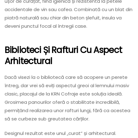
ușor de curățat, fiind igienică și rezistentă la petele
accidentale de vin sau cafea. Combinată cu un blat din
piatră naturală sau chiar din beton șlefuit, insula va
deveni punctul focal al întregii case.
Biblioteci Și Rafturi Cu Aspect
Arhitectural
Dacă visezi la o bibliotecă care să acopere un perete
întreg, dar vrei să eviți aspectul greoi al lemnului masiv
clasic, placajul de la KRN Cofraje este soluția ideală.
Grosimea panourilor oferă o stabilitate incredibilă,
permițând realizarea unor rafturi lungi, fără ca acestea
să se curbeze sub greutatea cărților.
Designul rezultat este unul „curat” și arhitectural.