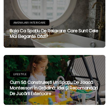
AMENAJARI INTERIOARE
Baia Ca Spațiu De Relaxare: Care Sunt Cele
Mai Elegante Căzi?
LIFESTYLE
Cum Să Construiești Un Spațiu De Joacă
Montessori În Grădină: Idei Și Recomandări
De Jucării Exterioare