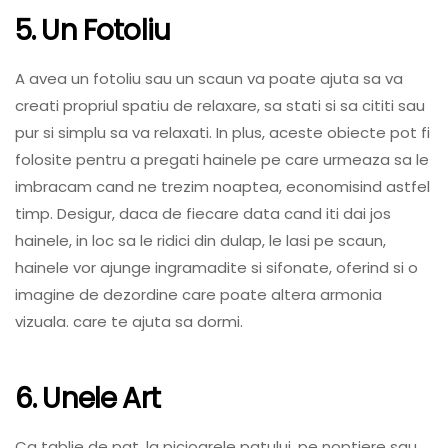
5. Un Fotoliu
A avea un fotoliu sau un scaun va poate ajuta sa va
creati propriul spatiu de relaxare, sa stati si sa cititi sau
pur si simplu sa va relaxati. In plus, aceste obiecte pot fi
folosite pentru a pregati hainele pe care urmeaza sa le
imbracam cand ne trezim noaptea, economisind astfel
timp. Desigur, daca de fiecare data cand iti dai jos
hainele, in loc sa le ridici din dulap, le lasi pe scaun,
hainele vor ajunge ingramadite si sifonate, oferind si o
imagine de dezordine care poate altera armonia
vizuala. care te ajuta sa dormi.
6. Unele Art
Ca tablie de pat, la picioarele patului, pe noptiere sau