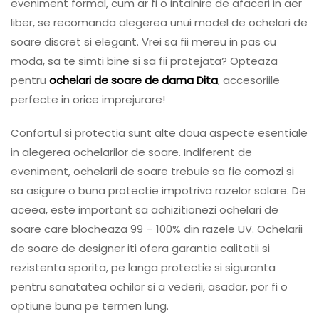
eveniment formal, cum ar fi o intalnire de afaceri in aer
liber, se recomanda alegerea unui model de ochelari de
soare discret si elegant. Vrei sa fii mereu in pas cu
moda, sa te simti bine si sa fii protejata? Opteaza
pentru
ochelari de soare de dama Dita
, accesoriile
perfecte in orice imprejurare!
Confortul si protectia sunt alte doua aspecte esentiale
in alegerea ochelarilor de soare. Indiferent de
eveniment, ochelarii de soare trebuie sa fie comozi si
sa asigure o buna protectie impotriva razelor solare. De
aceea, este important sa achizitionezi ochelari de
soare care blocheaza 99 – 100% din razele UV. Ochelarii
de soare de designer iti ofera garantia calitatii si
rezistenta sporita, pe langa protectie si siguranta
pentru sanatatea ochilor si a vederii, asadar, por fi o
optiune buna pe termen lung.